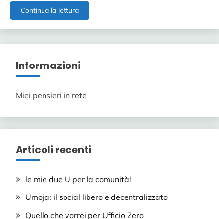
La
Continua la lettura
professionalità
nei
servizi
Open
Source
Informazioni
Miei pensieri in rete
Articoli recenti
le mie due U per la comunità!
Umoja: il social libero e decentralizzato
Quello che vorrei per Ufficio Zero