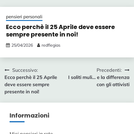
pensieri personali
Ecco perchè il 25 Aprile deve essere
sempre presente in noi!
25/04/2026
redflegias
Post
Successivo:
Precedenti:
Ecco perchè il 25 Aprile
I soliti muli... e la differenza
navigation
deve essere sempre
con gli attivisti
presente in noi!
Informazioni
Miei pensieri in rete