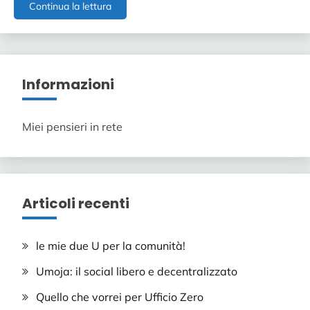
Sono
Continua la lettura
ancora
in
piedi!
Informazioni
Miei pensieri in rete
Articoli recenti
le mie due U per la comunità!
Umoja: il social libero e decentralizzato
Quello che vorrei per Ufficio Zero