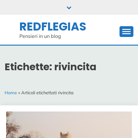
Skip
to
content
REDFLEGIAS
Pensieri in un blog
Etichette: rivincita
Home
» Articoli etichettati rivincita