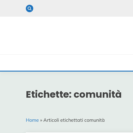
Skip
to
content
Etichette: comunità
Home
» Articoli etichettati comunità