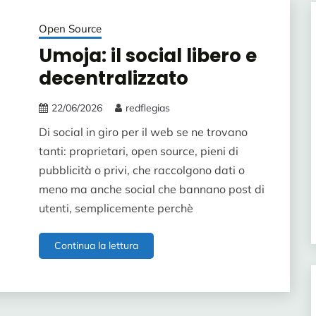
Open Source
Umoja: il social libero e
decentralizzato
22/06/2026
redflegias
Di social in giro per il web se ne trovano
tanti: proprietari, open source, pieni di
pubblicità o privi, che raccolgono dati o
meno ma anche social che bannano post di
utenti, semplicemente perchè
Umoja:
Continua la lettura
il
social
libero
e